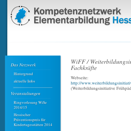
WiFF / Weiterbildungsi
Das Netzwerk
Fachkräfte
Hintergrund
Webseite:
aktuelle Infos
http:/
/
www.weiterbildungsinitiati
(Weiterbildungsinitiative Frühpä
Veranstaltungen
Ringvorlesung WiSe
2014/15
Hessischer
Präventionspreis für
Kindertagesstätten 2014