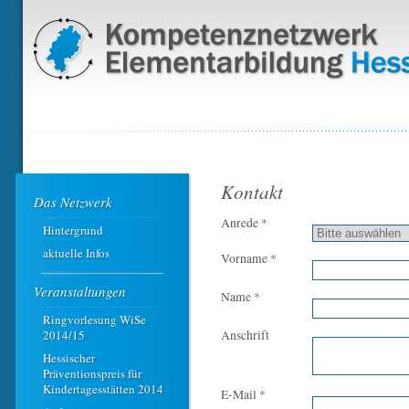
Kontakt
Das Netzwerk
Anrede *
Hintergrund
aktuelle Infos
Vorname *
Veranstaltungen
Name *
Ringvorlesung WiSe
2014/15
Anschrift
Hessischer
Präventionspreis für
Kindertagesstätten 2014
E-Mail *